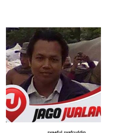
syaeful syafruddin