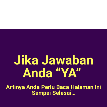
Jika Jawaban
Anda “YA”
Artinya Anda Perlu Baca Halaman Ini
Sampai Selesai…